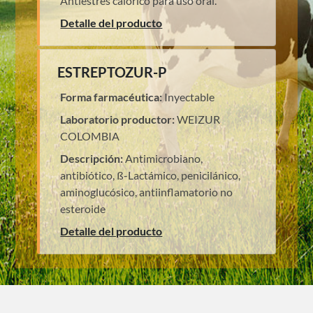
Antiestrés calórico para uso oral.
Detalle del producto
ESTREPTOZUR-P
Forma farmacéutica:
Inyectable
Laboratorio productor:
WEIZUR
COLOMBIA
Descripción:
Antimicrobiano,
antibiótico, ß-Lactámico, penicilánico,
aminoglucósico, antiinflamatorio no
esteroide
Detalle del producto