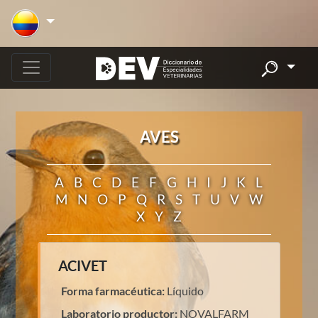
AVES
A
B
C
D
E
F
G
H
I
J
K
L
M
N
O
P
Q
R
S
T
U
V
W
X
Y
Z
ACIVET
Forma farmacéutica:
Líquido
Laboratorio productor:
NOVALFARM