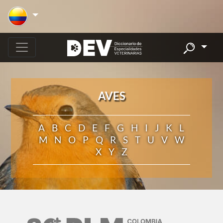
AVES
A
B
C
D
E
F
G
H
I
J
K
L
M
N
O
P
Q
R
S
T
U
V
W
X
Y
Z