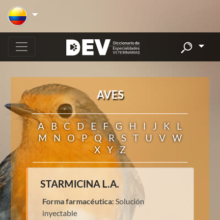
AVES
A
B
C
D
E
F
G
H
I
J
K
L
M
N
O
P
Q
R
S
T
U
V
W
X
Y
Z
STARMICINA L.A.
Forma farmacéutica:
Solución
inyectable