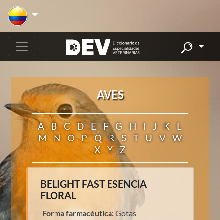
AVES
A
B
C
D
E
F
G
H
I
J
K
L
M
N
O
P
Q
R
S
T
U
V
W
X
Y
Z
BELIGHT FAST ESENCIA
FLORAL
Forma farmacéutica:
Gotas