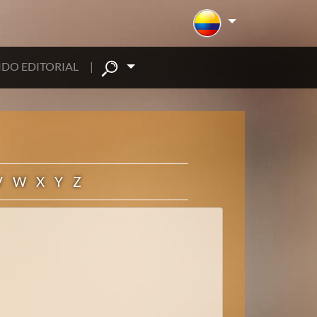
DO EDITORIAL
|
V
W
X
Y
Z