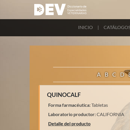
INICIO
|
CATÁLOGO
A
B
C
D
QUINOCALF
Forma farmacéutica:
Tabletas
Laboratorio productor:
CALIFORNIA
Detalle del producto