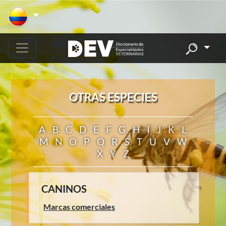
OTRAS ESPECIES
A
B
C
D
E
F
G
H
I
J
K
L
M
N
O
P
Q
R
S
T
U
V
W
X
Y
Z
CANINOS
Marcas comerciales