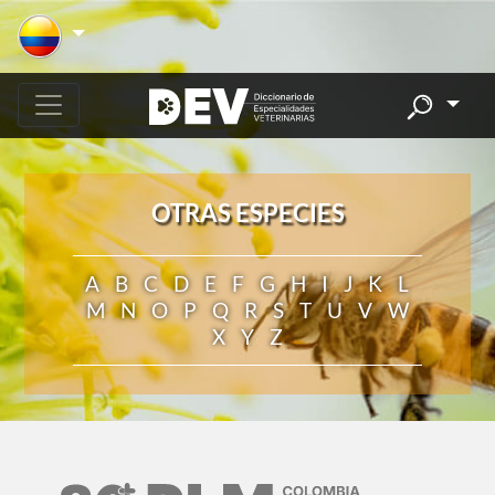
OTRAS ESPECIES
A
B
C
D
E
F
G
H
I
J
K
L
M
N
O
P
Q
R
S
T
U
V
W
X
Y
Z