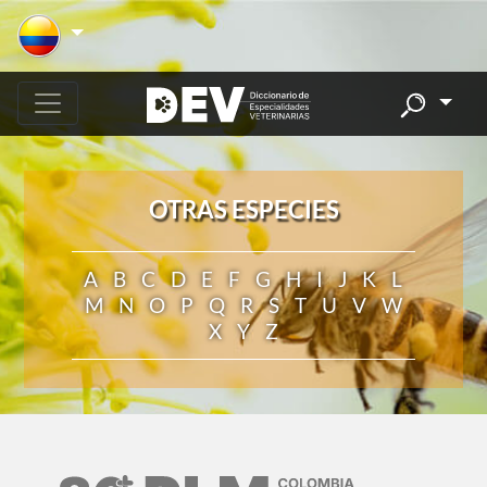
OTRAS ESPECIES
A
B
C
D
E
F
G
H
I
J
K
L
M
N
O
P
Q
R
S
T
U
V
W
X
Y
Z