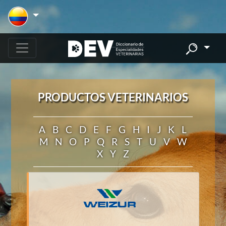
PRODUCTOS VETERINARIOS
A
B
C
D
E
F
G
H
I
J
K
L
M
N
O
P
Q
R
S
T
U
V
W
X
Y
Z