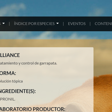
S
|
ÍNDICE POR ESPECIES
|
EVENTOS
|
CONTENI
LLIANCE
ratamiento y control de garrapata.
ORMA:
olución tópica
NGREDIENTE(S):
IPRONIL
.
ABORATORIO PRODUCTOR: