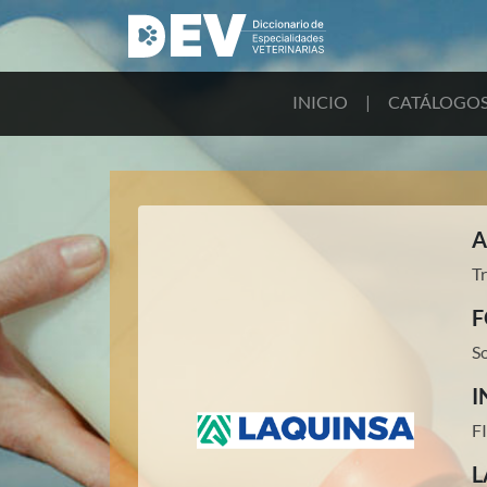
INICIO
|
CATÁLOGO
A
T
F
S
I
F
L