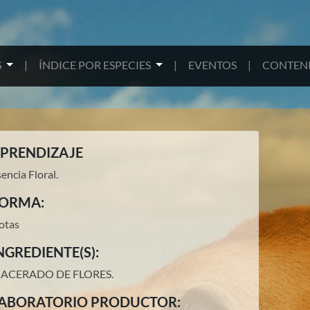
S
|
ÍNDICE POR ESPECIES
|
EVENTOS
|
CONTENI
PRENDIZAJE
encia Floral.
ORMA:
otas
NGREDIENTE(S):
ACERADO DE FLORES
.
ABORATORIO PRODUCTOR: