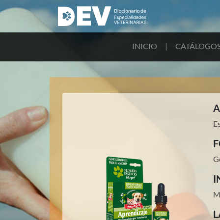
INICIO
|
CATÁLOGO
A
Es
F
G
I
M
L