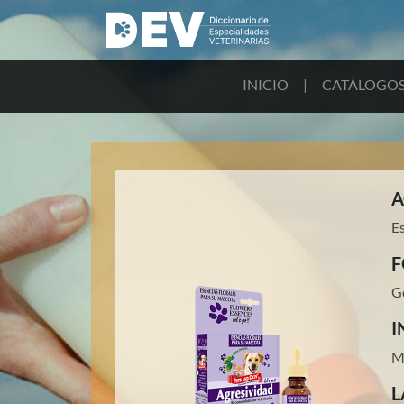
INICIO
|
CATÁLOGO
A
Es
F
G
I
M
L