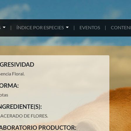
S
|
ÍNDICE POR ESPECIES
|
EVENTOS
|
CONTENI
GRESIVIDAD
encia Floral.
ORMA:
otas
NGREDIENTE(S):
ACERADO DE FLORES
.
ABORATORIO PRODUCTOR: