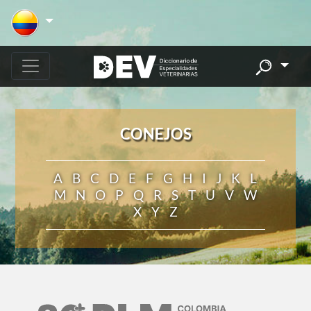
CONEJOS
A
B
C
D
E
F
G
H
I
J
K
L
M
N
O
P
Q
R
S
T
U
V
W
X
Y
Z