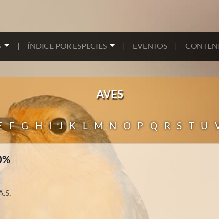
S
|
ÍNDICE POR ESPECIES
|
EVENTOS
|
CONTENI
AVES
E
F
G
H
I
J
K
L
M
N
O
P
Q
R
S
T
U
0%
.S.