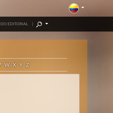
DO EDITORIAL
|
V
W
X
Y
Z