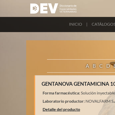
INICIO
|
CATÁLOGO
A
B
C
D
GENTANOVA GENTAMICINA 1
Forma farmacéutica:
Solución inyectable
Laboratorio productor:
NOVALFARM S.A
Detalle del producto