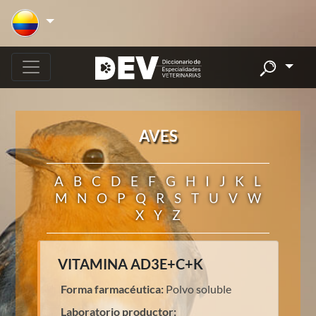
AVES
A
B
C
D
E
F
G
H
I
J
K
L
M
N
O
P
Q
R
S
T
U
V
W
X
Y
Z
VITAMINA AD3E+C+K
Forma farmacéutica:
Polvo soluble
Laboratorio productor: