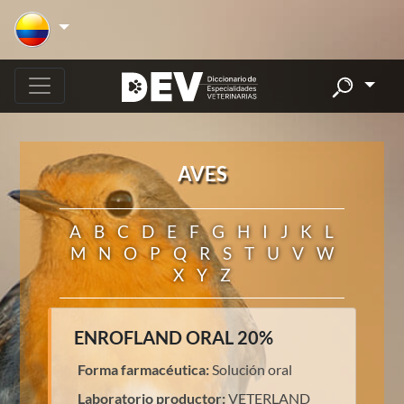
AVES
A
B
C
D
E
F
G
H
I
J
K
L
M
N
O
P
Q
R
S
T
U
V
W
X
Y
Z
ENROFLAND ORAL 20%
Forma farmacéutica:
Solución oral
Laboratorio productor:
VETERLAND