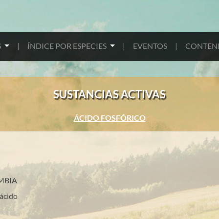
S
|
ÍNDICE POR ESPECIES
|
EVENTOS
|
CONTENI
SUSTANCIAS ACTIVAS
ÁCIDO FOSFÓRICO
MBIA
ácido