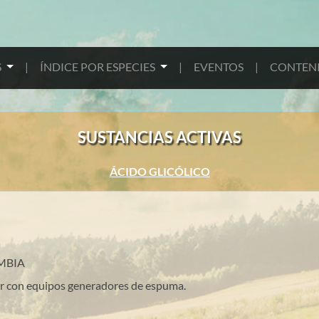
S
|
ÍNDICE POR ESPECIES
|
EVENTOS
|
CONTENI
SUSTANCIAS ACTIVAS
ÁCIDO GLICÓLICO
MBIA
zar con equipos generadores de espuma.