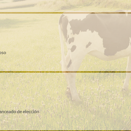
oso
anceado de elección