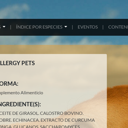
S
|
ÍNDICE POR ESPECIES
|
EVENTOS
|
CONTENI
LLERGY PETS
ORMA:
uplemento Alimenticio
NGREDIENTE(S):
CEITE DE GIRASOL.
CALOSTRO BOVINO.
OBRE.
ECHINACEA.
EXTRACTO DE CURCUMA
ONGA.
GLUCANOS.
SACCHAROMYCES