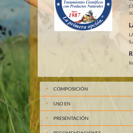
C
S
L
L
S.
R
R
COMPOSICIÓN
USO EN
PRESENTACIÓN
RECOMENDACIONES