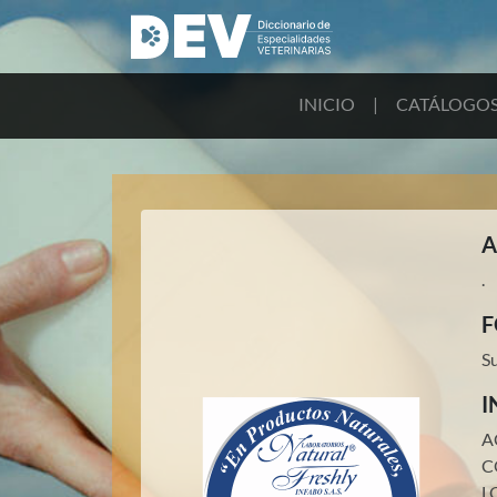
INICIO
|
CATÁLOGO
A
.
F
S
I
A
C
L