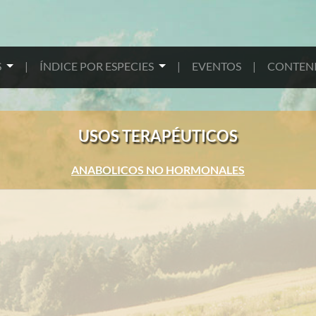
S
|
ÍNDICE POR ESPECIES
|
EVENTOS
|
CONTENI
USOS TERAPÉUTICOS
ANABOLICOS NO HORMONALES