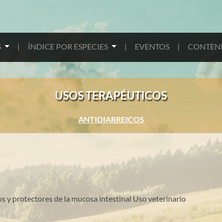
S
|
ÍNDICE POR ESPECIES
|
EVENTOS
|
CONTENI
USOS TERAPÉUTICOS
ANTIDIARREICOS
os y protectores de la mucosa intestinal Uso veterinario