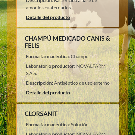
Descripción:
Bactericida a base de
amonios cuaternarios.
Detalle del producto
CHAMPÚ MEDICADO CANIS &
FELIS
Forma farmacéutica:
Champú
Laboratorio productor:
NOVALFARM
S.A.S.
Descripción:
Antiséptico de uso externo
Detalle del producto
CLORSANIT
Forma farmacéutica:
Solución
Laboratorio productor:
NOVALFARM