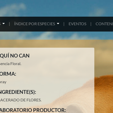
S
|
ÍNDICE POR ESPECIES
|
EVENTOS
|
CONTENI
QUÍ NO CAN
encia Floral.
ORMA:
pray
NGREDIENTE(S):
ACERADO DE FLORES
.
ABORATORIO PRODUCTOR: