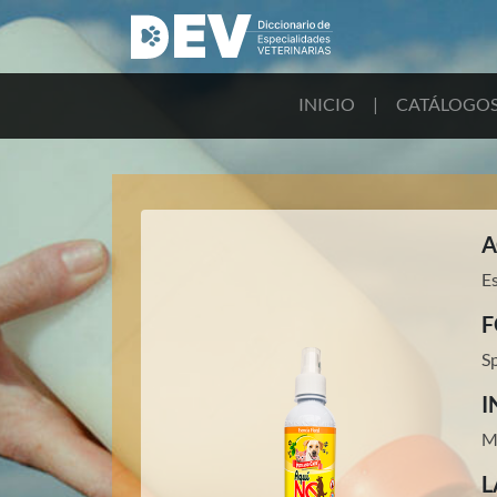
INICIO
|
CATÁLOGO
A
Es
F
S
I
M
L