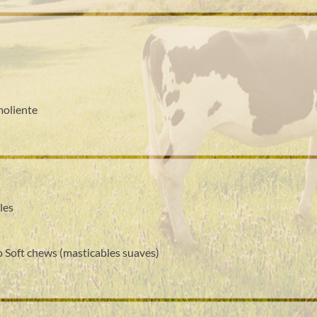
moliente
les
o Soft chews (masticables suaves)