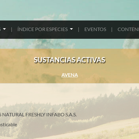
S
|
ÍNDICE POR ESPECIES
|
EVENTOS
|
CONTENI
SUSTANCIAS ACTIVAS
AVENA
NATURAL FRESHLY INFABO S.A.S.
sticable