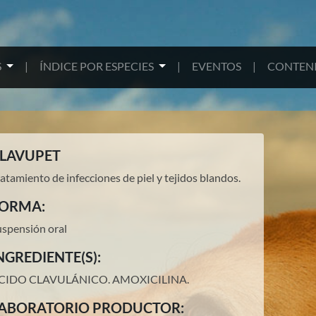
S
|
ÍNDICE POR ESPECIES
|
EVENTOS
|
CONTENI
LAVUPET
atamiento de infecciones de piel y tejidos blandos.
ORMA:
uspensión oral
NGREDIENTE(S):
CIDO CLAVULÁNICO.
AMOXICILINA
.
ABORATORIO PRODUCTOR: