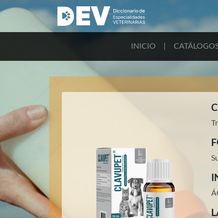
INICIO
|
CATÁLOGO
C
Tr
F
S
I
Á
L