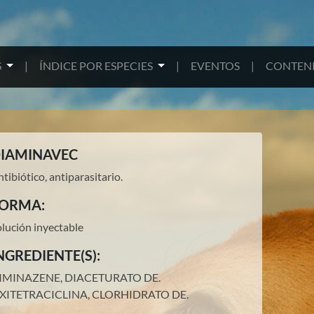
S
|
ÍNDICE POR ESPECIES
|
EVENTOS
|
CONTENI
IAMINAVEC
tibiótico, antiparasitario.
ORMA:
olución inyectable
NGREDIENTE(S):
IMINAZENE, DIACETURATO DE.
XITETRACICLINA, CLORHIDRATO DE
.