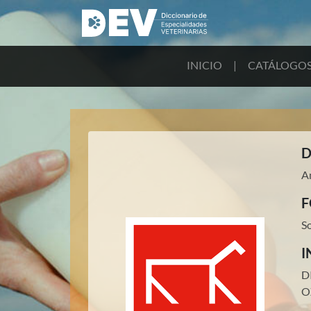
INICIO
|
CATÁLOGO
D
An
F
S
I
D
O