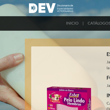
INICIO
|
CATÁLOGO
E
Ja
la
F
J
I
C
D