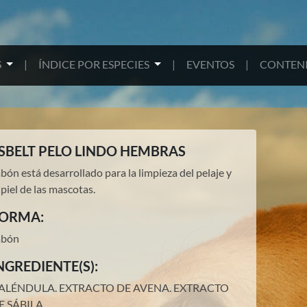
S
|
ÍNDICE POR ESPECIES
|
EVENTOS
|
CONTENI
SBELT PELO LINDO HEMBRAS
bón está desarrollado para la limpieza del pelaje y
 piel de las mascotas.
ORMA:
abón
NGREDIENTE(S):
ALÉNDULA.
EXTRACTO DE AVENA.
EXTRACTO
E SÁBILA
.