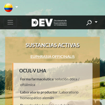
SUSTANCIAS ACTIVAS
EUPHRASIA OFFICINALIS
OCUL-V LHA
Forma farmacéutica:
solución ótica /
oftálmica
Laboratorio productor:
Laboratorio
homeopático alemán