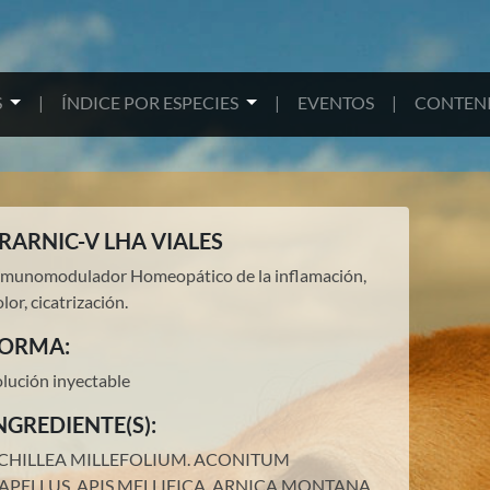
S
|
ÍNDICE POR ESPECIES
|
EVENTOS
|
CONTENI
RARNIC-V LHA VIALES
nmunomodulador Homeopático de la inflamación,
lor, cicatrización.
ORMA:
olución inyectable
NGREDIENTE(S):
CHILLEA MILLEFOLIUM.
ACONITUM
APELLUS.
APIS MELLIFICA.
ARNICA MONTANA.