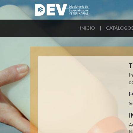
INICIO
|
CATÁLOGO
T
I
do
F
S
I
A
N