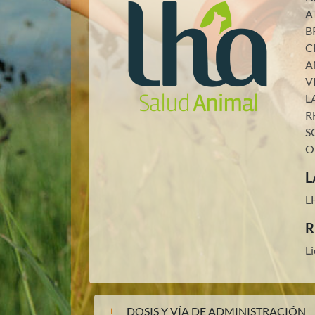
A
B
C
A
V
L
R
S
O
L
L
R
L
DOSIS Y VÍA DE ADMINISTRACIÓN