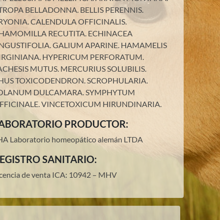
TROPA BELLADONNA.
BELLIS PERENNIS.
RYONIA.
CALENDULA OFFICINALIS.
HAMOMILLA RECUTITA.
ECHINACEA
NGUSTIFOLIA.
GALIUM APARINE.
HAMAMELIS
IRGINIANA.
HYPERICUM PERFORATUM.
ACHESIS MUTUS.
MERCURIUS SOLUBILIS.
HUS TOXICODENDRON.
SCROPHULARIA.
OLANUM DULCAMARA.
SYMPHYTUM
FFICINALE.
VINCETOXICUM HIRUNDINARIA
.
ABORATORIO PRODUCTOR:
HA Laboratorio homeopático alemán LTDA
EGISTRO SANITARIO:
icencia de venta ICA: 10942 – MHV