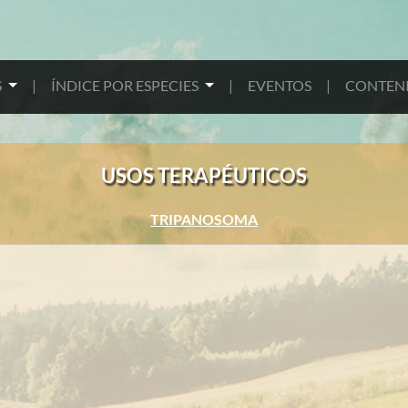
S
|
ÍNDICE POR ESPECIES
|
EVENTOS
|
CONTENI
USOS TERAPÉUTICOS
TRIPANOSOMA