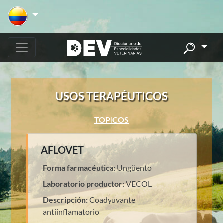
USOS TERAPÉUTICOS
TOPICOS
AFLOVET
Forma farmacéutica:
Ungüento
Laboratorio productor:
VECOL
Descripción:
Coadyuvante
antiinflamatorio