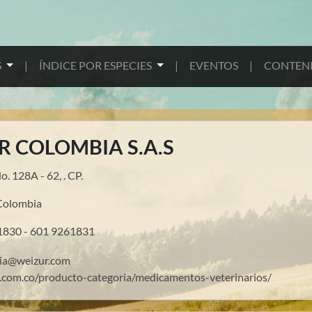
S
|
ÍNDICE POR ESPECIES
|
EVENTOS
|
CONTENI
R COLOMBIA S.A.S
. 128A - 62, . CP.
 Colombia
1830 - 601 9261831
ia@weizur.com
r.com.co/producto-categoria/medicamentos-veterinarios/