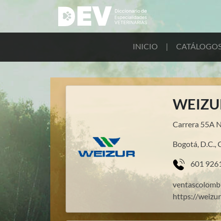
INICIO
|
CATÁLOGO
WEIZU
Carrera 55A No
Bogotá, D.C.,
601 926
ventascolomb
https://weizu