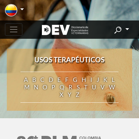
USOS TERAPÉUTICOS
A
B
C
D
E
F
G
H
I
J
K
L
M
N
O
P
Q
R
S
T
U
V
W
X
Y
Z