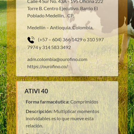
Calle 4 Sur No. 43A - 195 Oficina 222
Torre B. Centro Ejecutivo. Barrio El
Poblado Medellín, . CP.
Medellín – Antioquia, Colombia,
(+57 – 604) 366 1429 o 310 597
7974 y 314 583 3492
adm.colombia@ourofino.com
https://ourofino.co/
ATIVI 40
Forma farmacéutica:
Comprimidos
Descripción:
Multiplicar momentos
inolvidables es lo que mueve esta
relación.