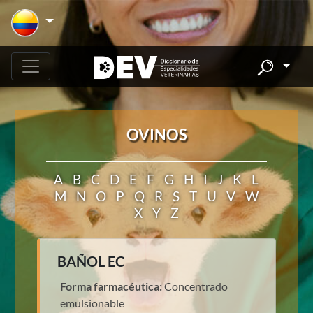
OVINOS
A
B
C
D
E
F
G
H
I
J
K
L
M
N
O
P
Q
R
S
T
U
V
W
X
Y
Z
BAÑOL EC
Forma farmacéutica:
Concentrado
emulsionable