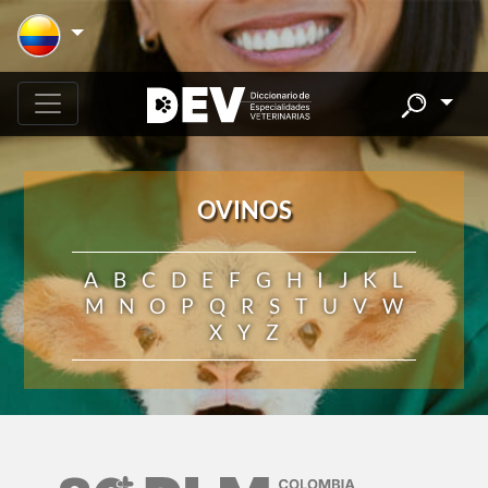
OVINOS
A
B
C
D
E
F
G
H
I
J
K
L
M
N
O
P
Q
R
S
T
U
V
W
X
Y
Z