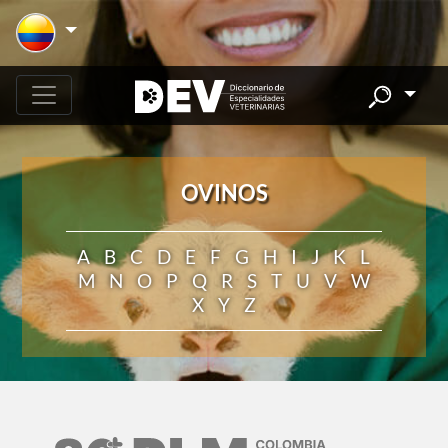
OVINOS
A
B
C
D
E
F
G
H
I
J
K
L
M
N
O
P
Q
R
S
T
U
V
W
X
Y
Z