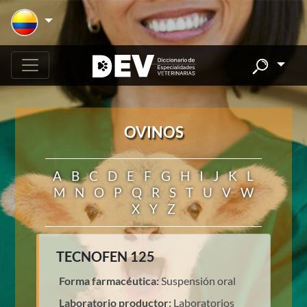
OVINOS
A
B
C
D
E
F
G
H
I
J
K
L
M
N
O
P
Q
R
S
T
U
V
W
X
Y
Z
TECNOFEN 125
Forma farmacéutica:
Suspensión oral
Laboratorio productor:
Laboratorios