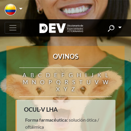
OVINOS
A
B
C
D
E
F
G
H
I
J
K
L
M
N
O
P
Q
R
S
T
U
V
W
X
Y
Z
OCUL-V LHA
Forma farmacéutica:
solución ótica /
oftálmica