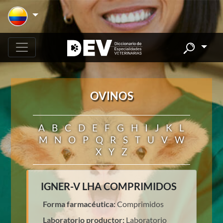
OVINOS
A
B
C
D
E
F
G
H
I
J
K
L
M
N
O
P
Q
R
S
T
U
V
W
X
Y
Z
IGNER-V LHA COMPRIMIDOS
Forma farmacéutica:
Comprimidos
Laboratorio productor:
Laboratorio