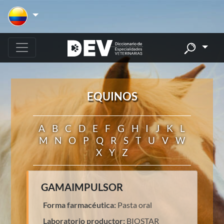
EQUINOS
A
B
C
D
E
F
G
H
I
J
K
L
M
N
O
P
Q
R
S
T
U
V
W
X
Y
Z
GAMAIMPULSOR
Forma farmacéutica:
Pasta oral
Laboratorio productor:
BIOSTAR