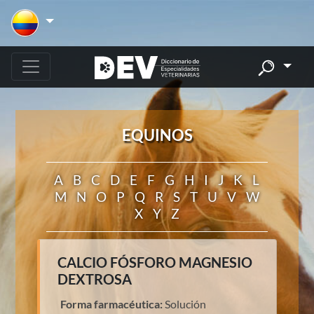
EQUINOS
A
B
C
D
E
F
G
H
I
J
K
L
M
N
O
P
Q
R
S
T
U
V
W
X
Y
Z
CALCIO FÓSFORO MAGNESIO
DEXTROSA
Forma farmacéutica:
Solución