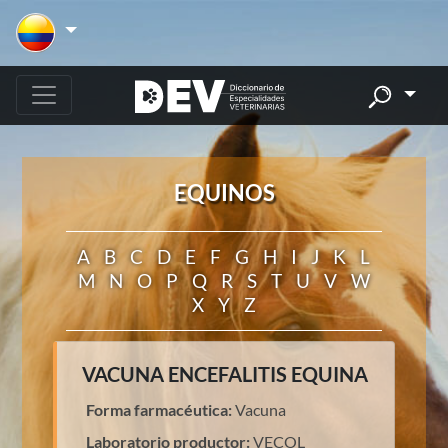
EQUINOS
A
B
C
D
E
F
G
H
I
J
K
L
M
N
O
P
Q
R
S
T
U
V
W
X
Y
Z
VACUNA ENCEFALITIS EQUINA
Forma farmacéutica:
Vacuna
Laboratorio productor:
VECOL