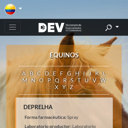
EQUINOS
A
B
C
D
E
F
G
H
I
J
K
L
M
N
O
P
Q
R
S
T
U
V
W
X
Y
Z
DEPRELHA
Forma farmacéutica:
Spray
Laboratorio productor:
Laboratorio