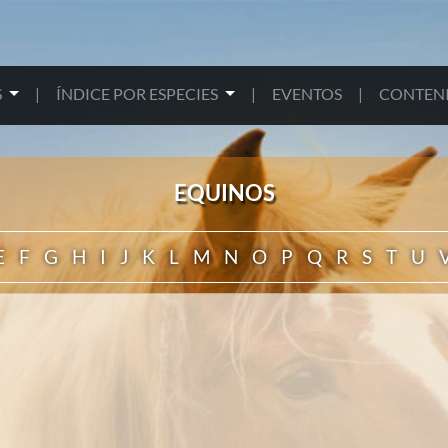
S
|
ÍNDICE POR ESPECIES
|
EVENTOS
|
CONTENI
EQUINOS
E
F
G
H
I
J
K
L
M
N
O
P
Q
R
S
T
U