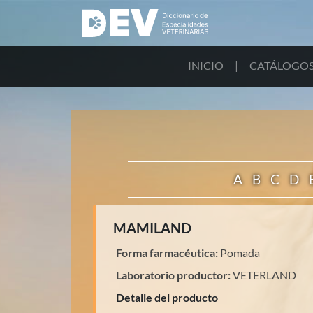
INICIO
|
CATÁLOGO
A
B
C
D
MAMILAND
Forma farmacéutica:
Pomada
Laboratorio productor:
VETERLAND
Detalle del producto