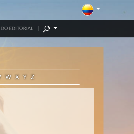
DO EDITORIAL
|
V
W
X
Y
Z