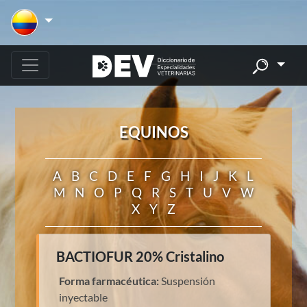
EQUINOS
A
B
C
D
E
F
G
H
I
J
K
L
M
N
O
P
Q
R
S
T
U
V
W
X
Y
Z
BACTIOFUR 20% Cristalino
Forma farmacéutica:
Suspensión
inyectable