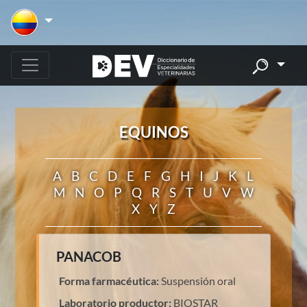
EQUINOS
A
B
C
D
E
F
G
H
I
J
K
L
M
N
O
P
Q
R
S
T
U
V
W
X
Y
Z
PANACOB
Forma farmacéutica:
Suspensión oral
Laboratorio productor:
BIOSTAR