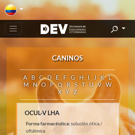
CANINOS
A
B
C
D
E
F
G
H
I
J
K
L
M
N
O
P
Q
R
S
T
U
V
W
X
Y
Z
OCUL-V LHA
Forma farmacéutica:
solución ótica /
oftálmica